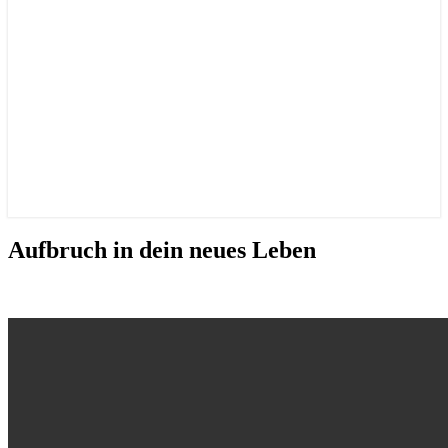
Aufbruch
Aufbruch in dein neues Leben
in
dein
neues
Leben