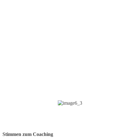
Menschen über
meine Leistungen
sagen
Einige Feedbacks über mein Coaching und
meinen Therapieansatz
Stimmen zum Coaching