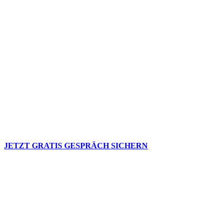
Hol Dir Dein Gratis
Coaching
Ich schenke Dir 30 Minuten meiner Zeit im
Wert von 125€
JETZT GRATIS GESPRÄCH SICHERN